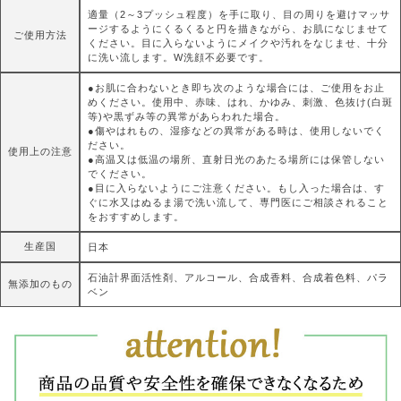
適量（2～3プッシュ程度）を手に取り、目の周りを避けマッサ
ージするようにくるくると円を描きながら、お肌になじませて
ご使用方法
ください。目に入らないようにメイクや汚れをなじませ、十分
に洗い流します。W洗顔不必要です。
●お肌に合わないとき即ち次のような場合には、ご使用をお止
めください。使用中、赤味、はれ、かゆみ、刺激、色抜け(白斑
等)や黒ずみ等の異常があらわれた場合。
●傷やはれもの、湿疹などの異常がある時は、使用しないでく
ださい。
使用上の注意
●高温又は低温の場所、直射日光のあたる場所には保管しない
でください。
●目に入らないようにご注意ください。もし入った場合は、す
ぐに水又はぬるま湯で洗い流して、専門医にご相談されること
をおすすめします。
生産国
日本
石油計界面活性剤、アルコール、合成香料、合成着色料、パラ
無添加のもの
ベン